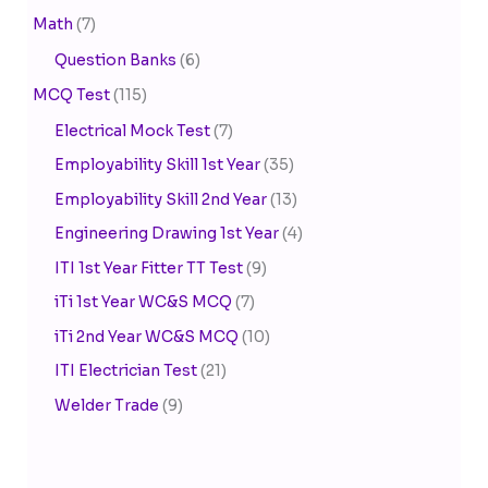
Math
(7)
Question Banks
(6)
MCQ Test
(115)
Electrical Mock Test
(7)
Employability Skill 1st Year
(35)
Employability Skill 2nd Year
(13)
Engineering Drawing 1st Year
(4)
ITI 1st Year Fitter TT Test
(9)
iTi 1st Year WC&S MCQ
(7)
iTi 2nd Year WC&S MCQ
(10)
ITI Electrician Test
(21)
Welder Trade
(9)