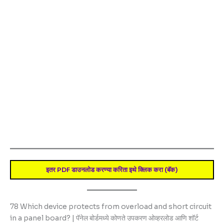
इतर PDF डाउनलोड करण्या करिता इथे क्लिक करा (बॅक)
78 Which device protects from overload and short circuit
in a panel board? | पॅनेल बोर्डमध्ये कोणते उपकरण ओव्हरलोड आणि शॉर्ट