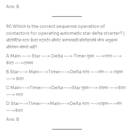
Ans: B
90 Which is the correct sequence operation of
contactors for operating automatic star delta strarter? |
ऑटोमॅटिक स्टार डेल्टा स्ट्रार्टर ऑपरेट करण्यासाठी कॉन्टॅक्टर्सचे योग्य अनुक्रम
ऑपरेशन कोणते आहे?
A Main —-> Star —-> Delta —-> Timer मुख्य: —->स्टार:—->
डेल्टा —->टायमर
B Star—-> Main—->Timer—->Delta स्टार —->मेन—-> टाइमर
—-> डेल्टा
C Main—->Timer—->Delta—->Star मुख्य—-> टायमर —->डेल्टा
—-> स्टार
D Star—->Timer—->Main—->Delta स्टार —->टाइमर—->मेन
—->डेल्टा
Ans: B