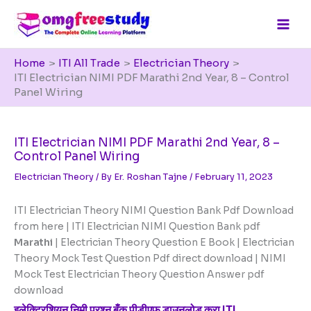
Skip
to
content
Home
ITI All Trade
Electrician Theory
ITI Electrician NIMI PDF Marathi 2nd Year, 8 – Control
Panel Wiring
ITI Electrician NIMI PDF Marathi 2nd Year, 8 –
Control Panel Wiring
Electrician Theory
/ By
Er. Roshan Tajne
/
February 11, 2023
ITI Electrician Theory NIMI Question Bank Pdf Download
from here | ITI Electrician NIMI Question Bank pdf
Marathi
| Electrician Theory Question E Book | Electrician
Theory Mock Test Question Pdf direct download | NIMI
Mock Test Electrician Theory Question Answer pdf
download
इलेक्ट्रिशियन निमी प्रश्न बँक पीडीएफ डाउनलोड करा ITI